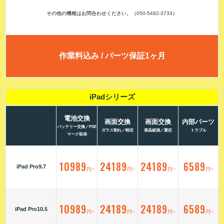
その他の機種はお問合わせください。（
050-5482-3733
）
作業料込み / パーツ保証1ヶ月
iPadシリーズ
電池交換
画面交換
画面交換
内部パーツ
バッテリー交換／PSE
ガラス割れ／軽症
液晶破損／重症
トラブル
マーク取得
10989
24189
24189
6589
iPad Pro9.7
円~
円~
円~
円~
10989
24189
24189
6589
iPad Pro10.5
円~
円~
円~
円~