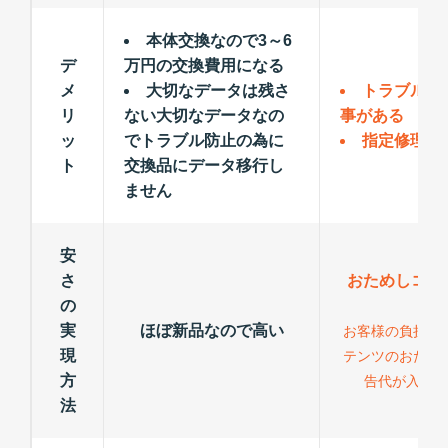
本体交換なので3～6
デ
万円の交換費用になる
メ
大切なデータは残さ
トラブルが
リ
ない大切なデータなの
事がある
ッ
でトラブル防止の為に
指定修理以
ト
交換品にデータ移行し
ません
安
さ
おためしコン
の
力
実
ほぼ新品なので高い
お客様の負担が
現
テンツのおため
方
告代が入る為
法