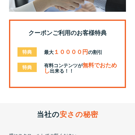
クーポンご利用のお客様特典
１００００円
最大
の割引
無料でおため
有料コンテンツが
し
出来る！！
当社の
安さの秘密