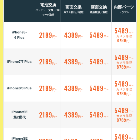
電池交換
画面交換
画面交換
内部パーツ
バッテリー交換／PSE
ガラス割れ／軽症
液晶破損／重症
トラブル
マーク取得
5489
iPhone5~
2189
4389
5489
円~
カメラ修理
円~
円~
円~
6 Plus
8789
円~
5489
2189
4389
5489
円~
iPhone7/7 Plus
カメラ修理
円~
円~
円~
8789
円~
5489
2189
4389
5489
円~
iPhone8/8 Plus
カメラ修理
円~
円~
円~
8789
円~
5489
iPhoneSE
2189
4389
5489
円~
カメラ修理
円~
円~
円~
第2世代
8789
円~
5489
iPhoneSE
円~