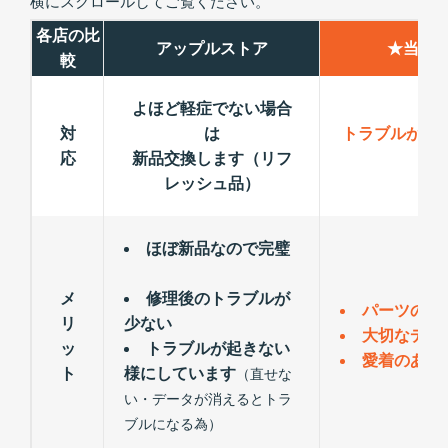
横にスクロールしてご覧ください。
各店の比
アップルストア
★当店
較
よほど軽症でない場合
対
は
トラブルが出
応
新品交換します（リフ
レッシュ品）
ほぼ新品なので完璧
メ
修理後のトラブルが
パーツの交
リ
少ない
大切なデー
ッ
トラブルが起きない
愛着のある
ト
様にしています
（直せな
い・データが消えるとトラ
ブルになる為）