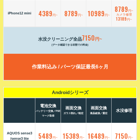
8789
4389
8789
10989
円~
iPhone12 mini
カメラ修理
円~
円~
円~
13189
円~
7150
水没クリーニング全品
円~
(データ確認できる状態での料金)
作業料込み / パーツ保証最長6ヶ月
Androidシリーズ
電池交換
画面交換
画面交換
水没修理
バッテリー交換／PSE
ガラス割れ／軽症
液晶破損／重症
マーク取得
AQUOS sense3
5489
15389
16489
7150
円~
円~
円~
円~
/sense3 lite