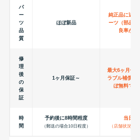
パ
ー
純正品に近い
ツ
ほぼ新品
ーツ（部品）
品
良率が低
質
修
理
最大6ヶ月保
後
1ヶ月保証～
ラブル補償で
の
ぼ無料で修
保
証
時
予約後に8時間程度
当日修
間
（郵送の場合10日程度）
（店舗状況によ