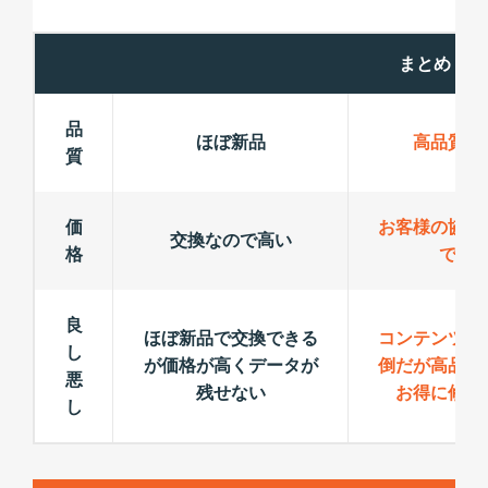
まとめ
品
ほぼ新品
高品質パ
質
価
お客様の協力
交換なので高い
格
でお
良
ほぼ新品で交換できる
コンテンツ手
し
が価格が高くデータが
倒だが高品質
悪
残せない
お得に修理
し