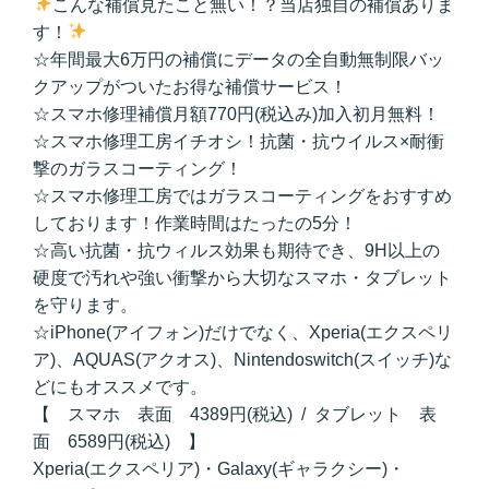
こんな補償見たこと無い！？当店独自の補償ありま
す！
☆年間最大6万円の補償にデータの全自動無制限バッ
クアップがついたお得な補償サービス！
☆スマホ修理補償月額770円(税込み)加入初月無料！
☆スマホ修理工房イチオシ！抗菌・抗ウイルス×耐衝
撃のガラスコーティング！
☆スマホ修理工房ではガラスコーティングをおすすめ
しております！作業時間はたったの5分！
☆高い抗菌・抗ウィルス効果も期待でき、9H以上の
硬度で汚れや強い衝撃から大切なスマホ・タブレット
を守ります。
☆iPhone(アイフォン)だけでなく、Xperia(エクスペリ
ア)、AQUAS(アクオス)、Nintendoswitch(スイッチ)な
どにもオススメです。
【 スマホ 表面 4389円(税込) / タブレット 表
面 6589円(税込) 】
Xperia(エクスペリア)・Galaxy(ギャラクシー)・