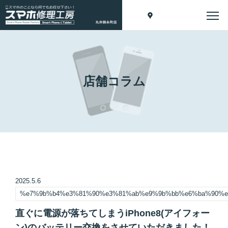
店舗コラム
2025.5.6
%e7%9b%b4%e3%81%90%e3%81%ab%e9%9b%bb%e6%ba%90%e
直ぐに電源が落ちてしまうiPhone8(アイフォー
ン)のバッテリー交換をさせていただきました！