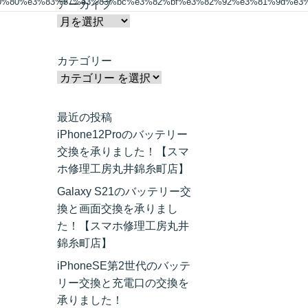
80%80%e3%83%87%e3%83%bc%e3%82%bf%e3%82%92%e3%81%9d%e3
アーカイブ
カテゴリー
最近の投稿
iPhone12Proのバッテリー
交換を承りました！【スマ
ホ修理工房丸井錦糸町店】
Galaxy S21のバッテリー交
換と画面交換を承りまし
た！【スマホ修理工房丸井
錦糸町店】
iPhoneSE第2世代のバッテ
リー交換と充電口の交換を
承りました！