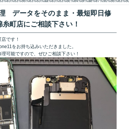
%83%e3%83%86%e3%83%aa%e3%83%bc%e4%bf%ae%e7%90%86%e3%
ー修理 データをそのまま・最短即日修
錦糸町店にご相談下さい！
町店です！
one11をお持ち込みいただきました。
修理可能ですので、ぜひご相談下さい！