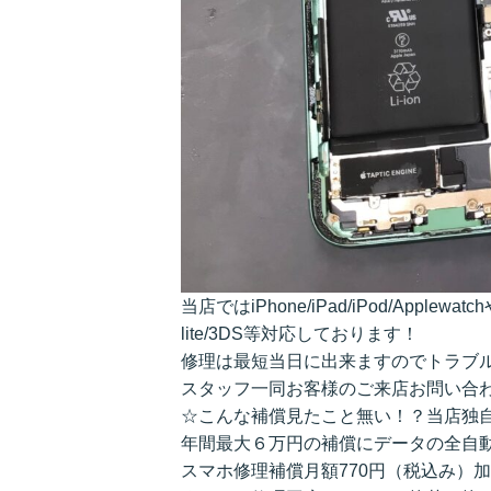
当店ではiPhone/iPad/iPod/Applewa
lite/3DS等対応しております！
修理は最短当日に出来ますのでトラブ
スタッフ一同お客様のご来店お問い合
☆こんな補償見たこと無い！？当店独
年間最大６万円の補償にデータの全自
スマホ修理補償月額770円（税込み）