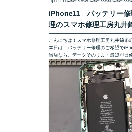
iphone11%e3%80%80%e3%83%90%e3%83
iPhone11 バッテリ
理のスマホ修理工房丸井
こんにちは！スマホ修理工房丸井錦糸
本日は、バッテリー修理のご希望でiPh
当店なら、データそのまま・最短即日