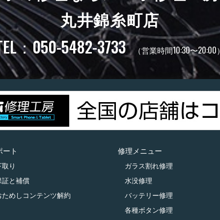
丸井錦糸町店
TEL：050-5482-3733
（営業時間10:30〜20:00
ポート
修理メニュー
下取り
ガラス割れ修理
保証と補償
水没修理
おためしコンテンツ解約
バッテリー修理
各種ボタン修理