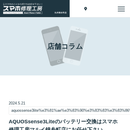
店舗コラム
2024.5.21
aquossense3lite%e3%81%ae%e3%83%90%e3%83%83%e3%83
AQUOSsense3Liteのバッテリー交換はスマホ
修理工房マルイ錦糸町店にお任せ下さい