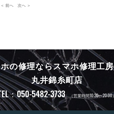
＜ 前へ
次へ ＞
マホの修理ならスマホ修理工房
丸井錦糸町店
TEL：050-5482-3733
（営業時間10:30〜20:00