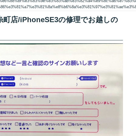
5%e6%88%bf%e3%83%9e%e3%83%ab%e3%82%a4%e9%8c%a6%e7%b3%
0%86%e3%81%a7%e3%81%8a%e8%b6%8a%e3%81%97%e3%81%ae%e3%
店/iPhoneSE3の修理でお越しの