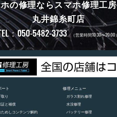
マホの修理ならスマホ修理工房
丸井錦糸町店
TEL：050-5482-3733
（営業時間10:30〜20:00
ポート
修理メニュー
下取り
ガラス割れ修理
保証と補償
水没修理
おためしコンテンツ解約
バッテリー修理