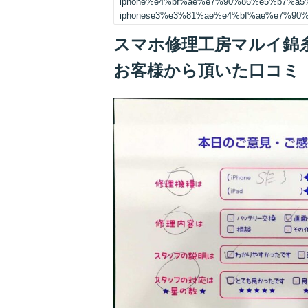
iphone%e4%bf%ae%e7%90%86%e5%b7%a
iphonese3%e3%81%ae%e4%bf%ae%e7%9
スマホ修理工房マルイ錦糸町
お客様から頂いた口コミ