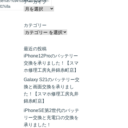
b8%e7%94%ba%e5%ba%97-
アーカイブ
81%8a
カテゴリー
最近の投稿
iPhone12Proのバッテリー
交換を承りました！【スマ
ホ修理工房丸井錦糸町店】
Galaxy S21のバッテリー交
換と画面交換を承りまし
た！【スマホ修理工房丸井
錦糸町店】
iPhoneSE第2世代のバッテ
リー交換と充電口の交換を
承りました！